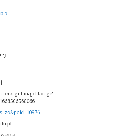
a.pl
wej
j
.com/cgi-bin/gd_tai.cgi?
l_1668506568066
s&s=zo&poid=10976
du.pl.
wienia.