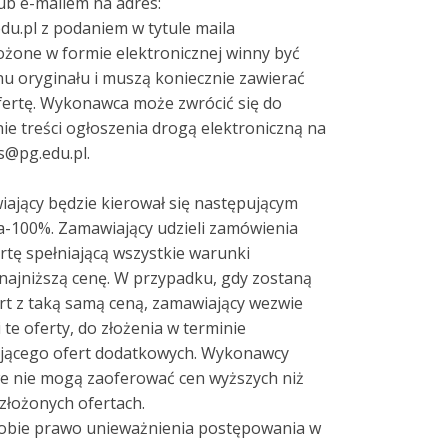
ub e-mailem na adres:
u.pl z podaniem w tytule maila
ożone w formie elektronicznej winny być
u oryginału i muszą koniecznie zawierać
fertę. Wykonawca może zwrócić się do
e treści ogłoszenia drogą elektroniczną na
s@pg.edu.pl.
ający będzie kierował się następującym
a-100%. Zamawiający udzieli zamówienia
rtę spełniającą wszystkie warunki
najniższą cenę. W przypadku, gdy zostaną
ert z taką samą ceną, zamawiający wezwie
te oferty, do złożenia w terminie
jącego ofert dodatkowych. Wykonawcy
we nie mogą zaoferować cen wyższych niż
złożonych ofertach.
sobie prawo unieważnienia postępowania w