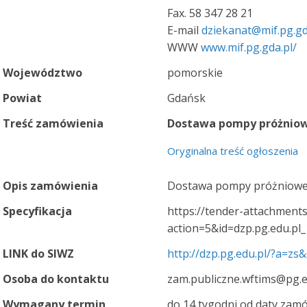
Fax. 58 347 28 21
E-mail
dziekanat@mif.pg.gd
WWW
www.mif.pg.gda.pl/
Województwo
pomorskie
Powiat
Gdańsk
Treść zamówienia
Dostawa pompy próżnio
Oryginalna treść ogłoszenia
Opis zamówienia
Dostawa pompy próżniowe
Specyfikacja
https://tender-attachments
action=5&id=dzp.pg.edu.p
LINK do SIWZ
http://dzp.pg.edu.pl/?a=z
Osoba do kontaktu
zam.publiczne.wftims@pg.e
Wymagany termin
do 14 tygodni od daty zamó