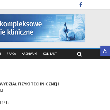
Otwórz pasek narzędzi
I
PRACA
ARCHIWUM
KONTAKT
YDZIAŁ FIZYKI TECHNICZNEJ I
EJ
11/12