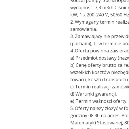
Rodzaj pompy: Sucha łop
wydajność: 7,3 m3/h Ciśnien
kW, 1 x 200-240 V, 50/60 H
2. Wymagany termin realiza
zamówienia.
3. Zamawiający nie przewid
(partiami), tj. w terminie p
4. Oferta powinna zawierać
a) Przedmiot dostawy (nazwę
b) Cenę oferty brutto za r
wszelkich kosztów niezbędn
towaru, kosztu transportu
c) Termin realizacji zamówi
d) Warunki gwarancji,
e) Termin ważności oferty.
5. Oferty należy złożyć w f
godziny 08.30 na adres: Pol
Matematyki Stosowanej, 80-