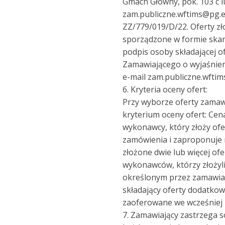
Gmach Główny, pok. 103 c l
zam.publiczne.wftims@pg.ed
ZZ/779/019/D/22. Oferty zł
sporządzone w formie skan
podpis osoby składającej o
Zamawiającego o wyjaśnieni
e-mail zam.publiczne.wftim
6. Kryteria oceny ofert:
Przy wyborze oferty zamawi
kryterium oceny ofert: Cen
wykonawcy, który złoży ofe
zamówienia i zaproponuje 
złożone dwie lub więcej of
wykonawców, którzy złożyli 
określonym przez zamawia
składający oferty dodatko
zaoferowane we wcześniej 
7. Zamawiający zastrzega 