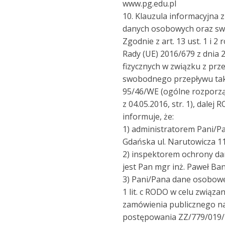
www.pg.edu.pl
10. Klauzula informacyjna 
danych osobowych oraz sw
Zgodnie z art. 13 ust. 1 i 
Rady (UE) 2016/679 z dnia 
fizycznych w związku z pr
swobodnego przepływu taki
95/46/WE (ogólne rozporząd
z 04.05.2016, str. 1), dale
informuje, że:
1) administratorem Pani/P
Gdańska ul. Narutowicza 11
2) inspektorem ochrony da
jest Pan mgr inż. Paweł Ban
3) Pani/Pana dane osobowe
1 lit. c RODO w celu związ
zamówienia publicznego n
postępowania ZZ/779/019/D