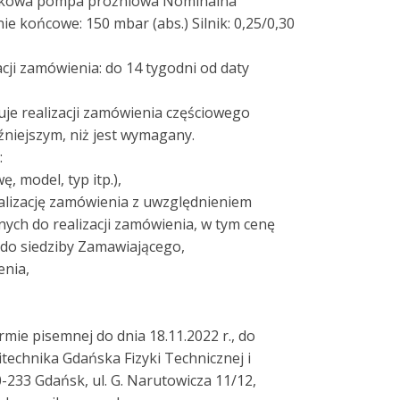
atkowa pompa próżniowa Nominalna
ie końcowe: 150 mbar (abs.) Silnik: 0,25/0,30
z
cji zamówienia: do 14 tygodni od daty
uje realizacji zamówienia częściowego
óźniejszym, niż jest wymagany.
:
, model, typ itp.),
ealizację zamówienia z uwzględnieniem
ych do realizacji zamówienia, w tym cenę
 do siedziby Zamawiającego,
enia,
ormie pisemnej do dnia 18.11.2022 r., do
itechnika Gdańska Fizyki Technicznej i
233 Gdańsk, ul. G. Narutowicza 11/12,