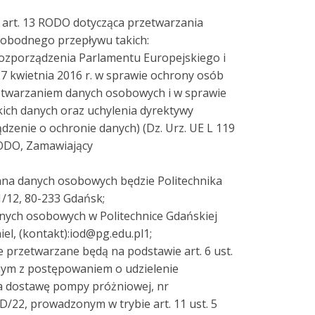
z art. 13 RODO dotycząca przetwarzania
obodnego przepływu takich:
2 rozporządzenia Parlamentu Europejskiego i
27 kwietnia 2016 r. w sprawie ochrony osób
zetwarzaniem danych osobowych i w sprawie
ch danych oraz uchylenia dyrektywy
zenie o ochronie danych) (Dz. Urz. UE L 119
j RODO, Zamawiający
ana danych osobowych będzie Politechnika
/12, 80-233 Gdańsk;
nych osobowych w Politechnice Gdańskiej
iel, (kontakt):iod@pg.edu.pl1;
 przetwarzane będą na podstawie art. 6 ust.
anym z postępowaniem o udzielenie
a dostawę pompy próżniowej, nr
/22, prowadzonym w trybie art. 11 ust. 5