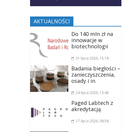
AKTUALNOŚCI
Do 140 mln zł na
innowacje w
biotechnologii
31 lipca 2026
, 15:18
Badania biegłości –
zanieczyszczenia,
osady i in.
24 lipca 2026
, 13:46
Paged Labtech z
akredytacją
17 lipca 2026
, 08:58