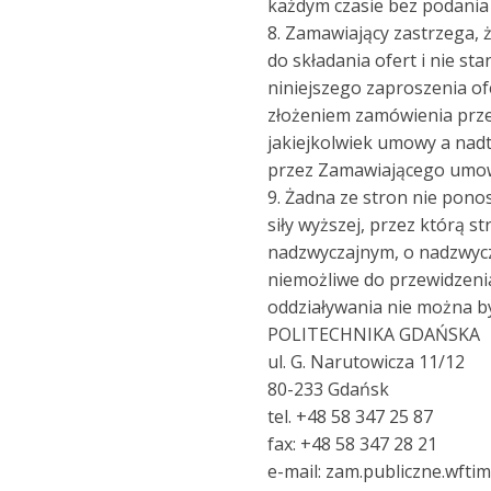
każdym czasie bez podania
8. Zamawiający zastrzega, 
do składania ofert i nie st
niniejszego zaproszenia o
złożeniem zamówienia prze
jakiejkolwiek umowy a nadto
przez Zamawiającego umo
9. Żadna ze stron nie ponos
siły wyższej, przez którą s
nadzwyczajnym, o nadzwyc
niemożliwe do przewidzeni
oddziaływania nie można b
POLITECHNIKA GDAŃSKA
ul. G. Narutowicza 11/12
80-233 Gdańsk
tel. +48 58 347 25 87
fax: +48 58 347 28 21
e-mail: zam.publiczne.wfti