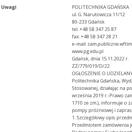
Uwagi
POLITECHNIKA GDAŃSKA
ul. G. Narutowicza 11/12
80-233 Gdańsk
tel. +48 58 347 25 87
fax: +48 58 347 28 21
e-mail: zam.publiczne.wfti
www.pg.edu.pl
Gdańsk, dnia 15.11.2022 r.
ZZ/779/019/D/22
OGŁOSZENIE O UDZIELA
Politechnika Gdańska, Wydz
Stosowanej, działając na po
września 2019 r.-Prawo zamó
1710 ze zm.), informuje o 
pompy próżniowej i zaprasz
1. Szczegółowy opis przed
Przedmiotem zamówienia je