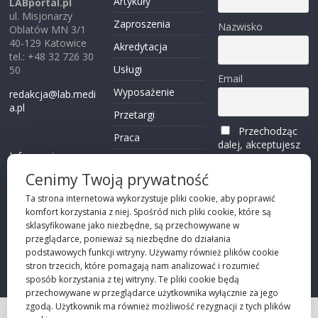
Artykuły
LABportal.pl
ul. Misjonarzy
Zaproszenia
Nazwisko
Oblatów MN 3/1
40-129 Katowice
Akredytacja
tel.: +48 32 726 30
Usługi
50
Email
Wyposażenie
redakcja@lab.medi
a.pl
Przetargi
Przechodząc
Praca
dalej, akceptujesz
Informacje o
politykę
Reklama
plikach cookies
prywatności
Cenimy Twoją prywatność
Kontakt
(zobacz)
Ta strona internetowa wykorzystuje pliki cookie, aby poprawić
komfort korzystania z niej. Spośród nich pliki cookie, które są
Przechodząc dalej,
sklasyfikowane jako niezbędne, są przechowywane w
akceptujesz
polity
przeglądarce, ponieważ są niezbędne do działania
kę prywatności
podstawowych funkcji witryny. Używamy również plików cookie
stron trzecich, które pomagają nam analizować i rozumieć
sposób korzystania z tej witryny. Te pliki cookie będą
przechowywane w przeglądarce użytkownika wyłącznie za jego
zgodą. Użytkownik ma również możliwość rezygnacji z tych plików