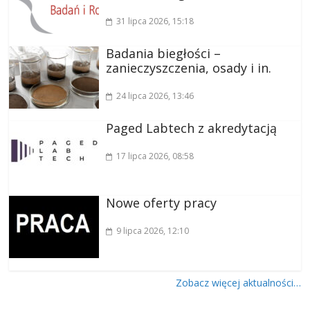
31 lipca 2026
, 15:18
Badania biegłości –
zanieczyszczenia, osady i in.
24 lipca 2026
, 13:46
Paged Labtech z akredytacją
17 lipca 2026
, 08:58
Nowe oferty pracy
9 lipca 2026
, 12:10
Zobacz więcej aktualności…