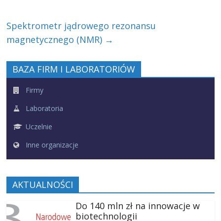
Spektrometr jądrowego rezonansu
magnetycznego (NMR)
→
BAZA FIRM I LABORATORIÓW
Firmy
Laboratoria
Uczelnie
Inne organizacje
AKTUALNOŚCI
Do 140 mln zł na innowacje w
biotechnologii