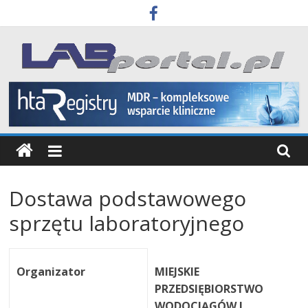
Skip
to
content
Labportal
Laboratoria
Aparatura
Badania
Dostawa podstawowego
sprzętu laboratoryjnego
Organizator
MIEJSKIE
PRZEDSIĘBIORSTWO
WODOCIĄGÓW I