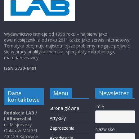
Wydawnictwo istnieje od 1996 roku – najpierw jako
dwumiesięcznik, a od roku 2011 także jako serwis internetowy.
Tematyka obejmuje najistotniejsze problemy mogące pojawić
się w pracy analityka chemika, specjalisty mikrobiologa,
materiałoznawcy.
ISSN 2720-6491
Dane
Menu
Newsletter
kontaktowe
Imię
Strona główna
Redakcja LAB /
Artykuły
LABportal.pl
ul. Misjonarzy
Zaproszenia
Nazwisko
Oblatów MN 3/1
40-129 Katowice
Akredytacja