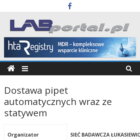
Skip
to
content
Labportal
Laboratoria
Aparatura
Badania
Dostawa pipet
automatycznych wraz ze
statywem
Organizator
SIEĆ BADAWCZA ŁUKASIEWIC