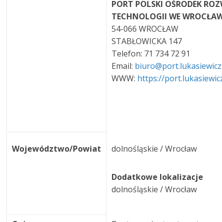
PORT POLSKI OŚRODEK RO
TECHNOLOGII WE WROCŁA
54-066 WROCŁAW
STABŁOWICKA 147
Telefon: 71 734 72 91
Email:
biuro@port.lukasiewicz
WWW:
https://port.lukasiewic
Województwo/Powiat
dolnośląskie / Wrocław
Dodatkowe lokalizacje
dolnośląskie / Wrocław