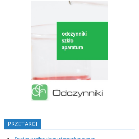
PRZETARGI
„Dostawa mikroskopu stereoskopowego