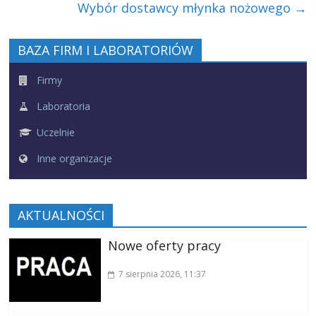
Wybór dostawcy młynka nożowego
→
BAZA FIRM I LABORATORIÓW
Firmy
Laboratoria
Uczelnie
Inne organizacje
AKTUALNOŚCI
Nowe oferty pracy
7 sierpnia 2026
, 11:37