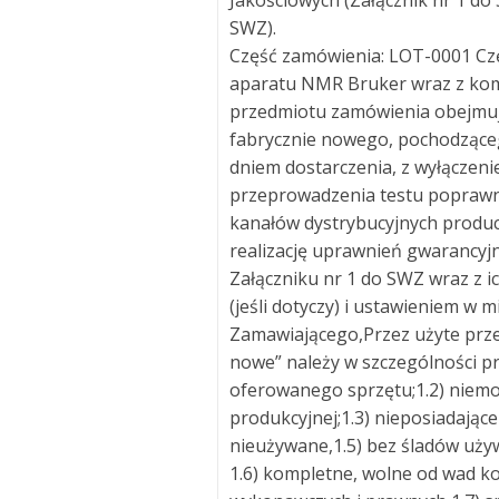
Jakościowych (Załącznik nr 1 do
SWZ).
Część zamówienia: LOT-0001 Cz
aparatu NMR Bruker wraz z kom
przedmiotu zamówienia obejmuje
fabrycznie nowego, pochodząceg
dniem dostarczenia, z wyłączen
przeprowadzenia testu poprawne
kanałów dystrybucyjnych produc
realizację uprawnień gwarancyj
Załączniku nr 1 do SWZ wraz z 
(jeśli dotyczy) i ustawieniem w
Zamawiającego,Przez użyte prze
nowe” należy w szczególności p
oferowanego sprzętu;1.2) niemo
produkcyjnej;1.3) nieposiadające
nieużywane,1.5) bez śladów uży
1.6) kompletne, wolne od wad k