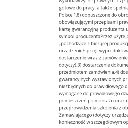
wykonawczych i prawnych,1.7) s
gotowe do pracy, a także spełn
Polsce.1.8) dopuszczone do obro
obowiązującymi przepisami prawa
kartę gwarancyjną producenta ur
symbol producentaPrzez użyte 
„pochodzące z bieżącej produkcj
urządzenie/sprzęt wyprodukowan
dostarczenie wraz z zamówieniem
dotyczy),3) dostarczenie dokume
przedmiotem zamówienia,4) do
gwarancyjnych wystawionych prz
niezbędnych do prawidłowego dzia
wymagane do prawidłowego dzia
pomieszczeń po montażu oraz roz
przeprowadzenia szkolenia z o
Zamawiającego (dotyczy urządze
konieczność w szczegółowym opi