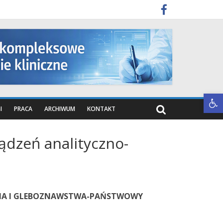
Otwórz pasek narzędzi
I
PRACA
ARCHIWUM
KONTAKT
ądzeń analityczno-
IA I GLEBOZNAWSTWA-PAŃSTWOWY