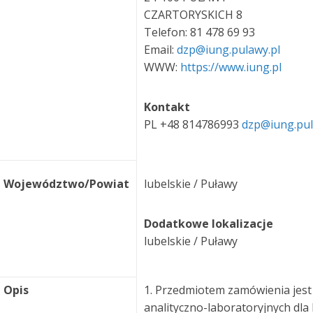
CZARTORYSKICH 8
Telefon: 81 478 69 93
Email:
dzp@iung.pulawy.pl
WWW:
https://www.iung.pl
Kontakt
PL +48 814786993
dzp@iung.pul
Województwo/Powiat
lubelskie / Puławy
Dodatkowe lokalizacje
lubelskie / Puławy
Opis
1. Przedmiotem zamówienia jes
analityczno-laboratoryjnych dla