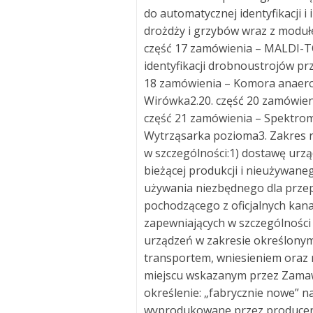
do automatycznej identyfikacji i
drożdży i grzybów wraz z moduł
część 17 zamówienia – MALDI-TO
identyfikacji drobnoustrojów pr
18 zamówienia – Komora anaero
Wirówka2.20. część 20 zamówien
część 21 zamówienia – Spektrom
Wytrząsarka pozioma3. Zakres 
w szczególności:1) dostawę urz
bieżącej produkcji i nieużywane
używania niezbędnego dla prze
pochodzącego z oficjalnych kan
zapewniających w szczególności
urządzeń w zakresie określonym
transportem, wniesieniem oraz m
miejscu wskazanym przez Zamaw
określenie: „fabrycznie nowe” na
wyprodukowane przez producen