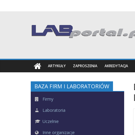
Skip
to
content
Labportal
Laboratoria
Aparatura
Badania
ARTYKUŁY
ZAPROSZENIA
AKREDYTACJA
BAZA FIRM I LABORATORIÓW
Firmy
Laboratoria
Uczelnie
Inne organizacje