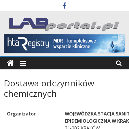
Skip
to
content
Labportal
Laboratoria
Aparatura
Badania
Dostawa odczynników
chemicznych
Organizator
WOJEWÓDZKA STACJA SANI
EPIDEMIOLOGICZNA W KRA
31-202 KRAKÓW