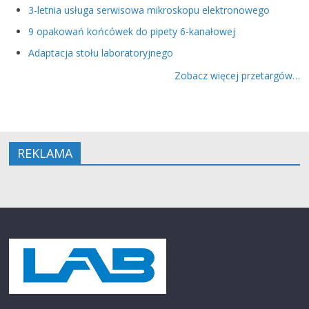
3-letnia usługa serwisowa mikroskopu elektronowego
9 opakowań końcówek do pipety 6-kanałowej
Adaptacja stołu laboratoryjnego
Zobacz więcej przetargów…
REKLAMA