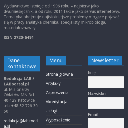
Wydawnictwo istnieje od 1996 roku – najpierw jako
dwumiesięcznik, a od roku 2011 także jako serwis internetowy.
Tematyka obejmuje najistotniejsze problemy mogące pojawić
się w pracy analityka chemika, specjalisty mikrobiologa,
materiałoznawcy.
ISSN 2720-6491
Dane
Menu
Newsletter
kontaktowe
Imię
Strona główna
Redakcja LAB /
Artykuły
LABportal.pl
ul. Misjonarzy
Zaproszenia
Nazwisko
Oblatów MN 3/1
40-129 Katowice
Akredytacja
tel.: +48 32 726 30
Usługi
50
Email
Wyposażenie
redakcja@lab.medi
a.pl