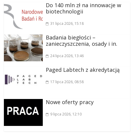
Do 140 mln zł na innowacje w
biotechnologii
31 lipca 2026
, 15:18
Badania biegłości –
zanieczyszczenia, osady i in.
24 lipca 2026
, 13:46
Paged Labtech z akredytacją
17 lipca 2026
, 08:58
Nowe oferty pracy
9 lipca 2026
, 12:10