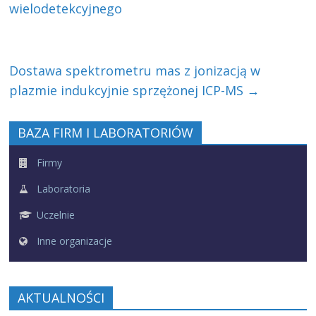
wielodetekcyjnego
Dostawa spektrometru mas z jonizacją w
plazmie indukcyjnie sprzężonej ICP-MS
→
BAZA FIRM I LABORATORIÓW
Firmy
Laboratoria
Uczelnie
Inne organizacje
AKTUALNOŚCI