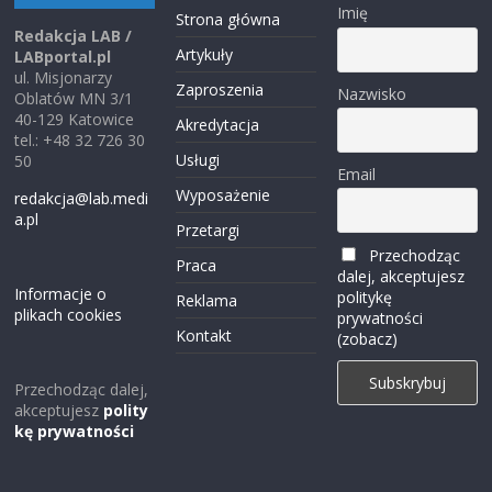
Imię
Strona główna
Redakcja LAB /
Artykuły
LABportal.pl
ul. Misjonarzy
Zaproszenia
Nazwisko
Oblatów MN 3/1
40-129 Katowice
Akredytacja
tel.: +48 32 726 30
Usługi
50
Email
Wyposażenie
redakcja@lab.medi
a.pl
Przetargi
Przechodząc
Praca
dalej, akceptujesz
Informacje o
politykę
Reklama
plikach cookies
prywatności
Kontakt
(zobacz)
Przechodząc dalej,
akceptujesz
polity
kę prywatności