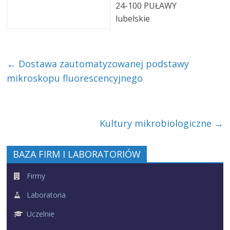
24-100 PUŁAWY
lubelskie
←
Dostawa zautomatyzowanej podstawy
mikroskopu fluorescencyjnego
Kultury mikrobiologiczne
→
BAZA FIRM I LABORATORIÓW
Firmy
Laboratoria
Uczelnie