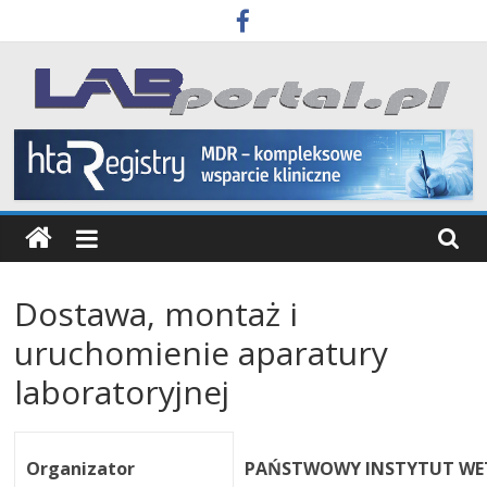
Skip
to
content
Labportal
Laboratoria
Aparatura
Badania
Dostawa, montaż i
uruchomienie aparatury
laboratoryjnej
Organizator
PAŃSTWOWY INSTYTUT WE