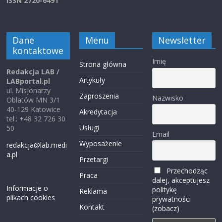
ISSN 2720-6491
Dane
Menu
Newsletter
kontaktowe
Imię
Strona główna
Redakcja LAB /
Artykuły
LABportal.pl
ul. Misjonarzy
Zaproszenia
Nazwisko
Oblatów MN 3/1
40-129 Katowice
Akredytacja
tel.: +48 32 726 30
Usługi
50
Email
Wyposażenie
redakcja@lab.medi
a.pl
Przetargi
Przechodząc
Praca
dalej, akceptujesz
Informacje o
politykę
Reklama
plikach cookies
prywatności
Kontakt
(zobacz)