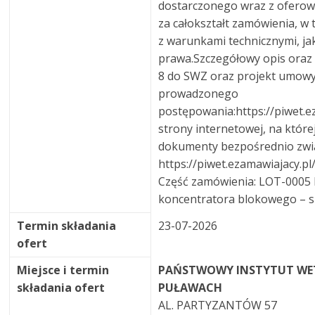
dostarczonego wraz z oferowa
za całokształt zamówienia, w
z warunkami technicznymi, ja
prawa.Szczegółowy opis oraz 
8 do SWZ oraz projekt umowy
prowadzonego
postępowania:https://piwet.e
strony internetowej, na które
dokumenty bezpośrednio zwią
https://piwet.ezamawiajacy.p
Część zamówienia: LOT-0005 
koncentratora blokowego – sz
Termin składania
23-07-2026
ofert
Miejsce i termin
PAŃSTWOWY INSTYTUT WE
składania ofert
PUŁAWACH
AL. PARTYZANTÓW 57