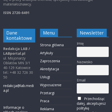
materiałoznawcy.
ISSN 2720-6491
Dane
Menu
Newsletter
kontaktowe
Imię
Strona główna
Redakcja LAB /
Artykuły
LABportal.pl
ul. Misjonarzy
Zaproszenia
Nazwisko
Oblatów MN 3/1
40-129 Katowice
Akredytacja
tel.: +48 32 726 30
Usługi
50
Email
Wyposażenie
redakcja@lab.medi
a.pl
Przetargi
Przechodząc
Praca
dalej, akceptujesz
Informacje o
politykę
Reklama