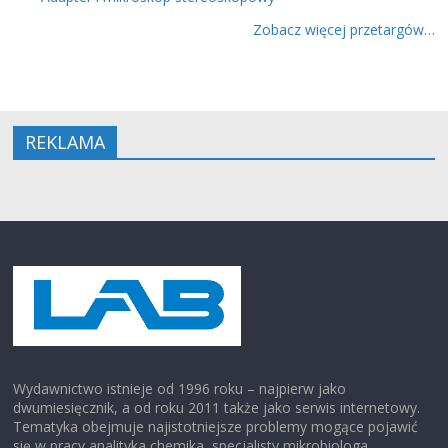
Zobacz więcej przetargów…
REKLAMA
Wydawnictwo istnieje od 1996 roku – najpierw jako
dwumiesięcznik, a od roku 2011 także jako serwis internetowy.
Tematyka obejmuje najistotniejsze problemy mogące pojawić
się w pracy analityka chemika, specjalisty mikrobiologa,