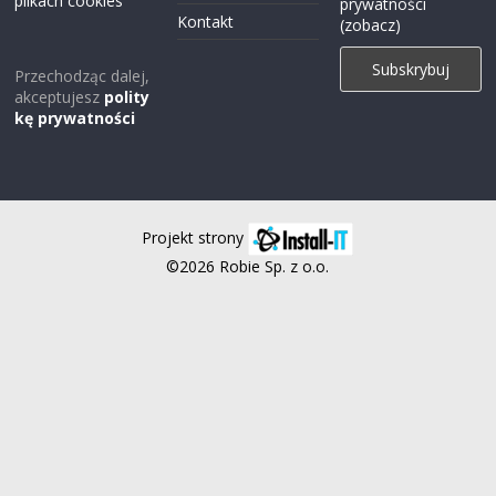
plikach cookies
prywatności
Kontakt
(zobacz)
Przechodząc dalej,
akceptujesz
polity
kę prywatności
Projekt strony
©2026 Robie Sp. z o.o.