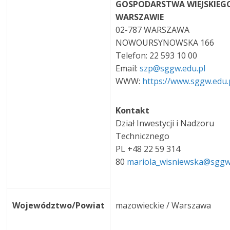
GOSPODARSTWA WIEJSKIEG
WARSZAWIE
02-787 WARSZAWA
NOWOURSYNOWSKA 166
Telefon: 22 593 10 00
Email:
szp@sggw.edu.pl
WWW:
https://www.sggw.edu.
Kontakt
Dział Inwestycji i Nadzoru
Technicznego
PL +48 22 59 314
80
mariola_wisniewska@sggw
Województwo/Powiat
mazowieckie / Warszawa