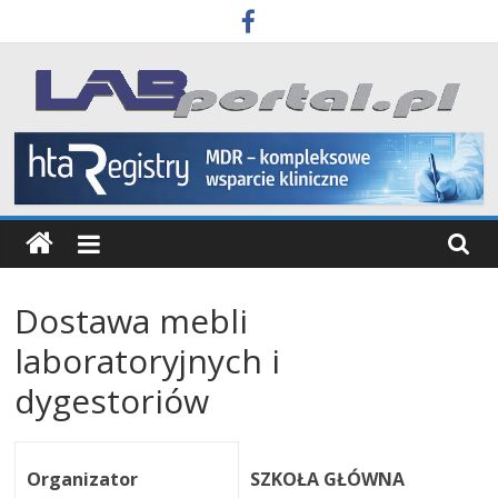
Skip
to
content
Labportal
Laboratoria
Aparatura
Badania
Dostawa mebli
laboratoryjnych i
dygestoriów
Organizator
SZKOŁA GŁÓWNA