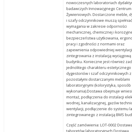
nowoczesnych laboratoriach dydakty
badawczych Innowacyjnego Centrum
Żywieniowych. Dostarczone meble, d
i szafy odczynnikowe muszą spełnia
wymagania w zakresie odporności
mechanicznej, chemicznej i korozyjne
bezpieczeństwa użytkowania, ergon
pracy i zgodności z normami oraz
zapewnienia odpowiedniej wentylacji
zintegrowania z instalacją wyciągową
budynku. Konieczne jest również za
jednolitego charakteru estetycznego
dygestoriów i szaf odczynnikowych z
pozostałymi dostarczanymi meblami
laboratoryjnymi (kolorystyka, sposób
wykonania).Dostawa obejmuje wniesi
montaż, podłączenia do instalacji elek
wodnej, kanalizacyjnej, gazów techni
wentylacji, podłączenie do systemu 
zintegrowanego z instalacją BMS bu
Część zamówienia: LOT-0002 Dostaw
taboretów laboratoryjnych Dostawa