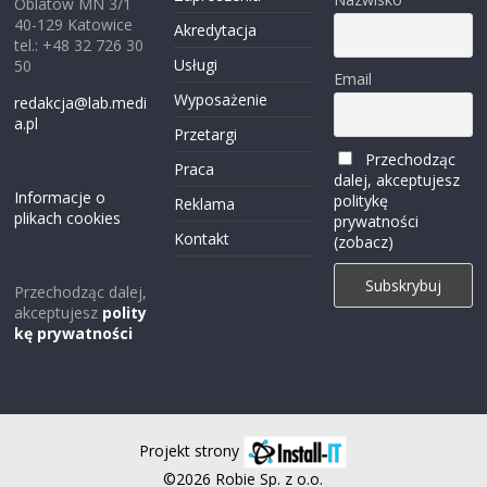
Oblatów MN 3/1
40-129 Katowice
Akredytacja
tel.: +48 32 726 30
Usługi
50
Email
Wyposażenie
redakcja@lab.medi
a.pl
Przetargi
Przechodząc
Praca
dalej, akceptujesz
Informacje o
politykę
Reklama
plikach cookies
prywatności
Kontakt
(zobacz)
Przechodząc dalej,
akceptujesz
polity
kę prywatności
Projekt strony
©2026 Robie Sp. z o.o.