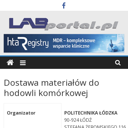
Skip
to
content
Labportal
Laboratoria
Aparatura
Badania
Dostawa materiałów do
hodowli komórkowej
Organizator
POLITECHNIKA ŁÓDZKA
90-924 ŁÓDŹ
STEFANA ŻEROMSKIEGO 116