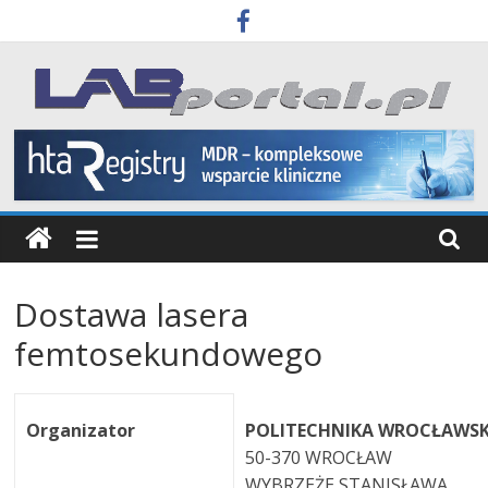
Skip
to
content
Labportal
Laboratoria
Aparatura
Badania
Dostawa lasera
femtosekundowego
Organizator
POLITECHNIKA WROCŁAWS
50-370 WROCŁAW
WYBRZEŻE STANISŁAWA