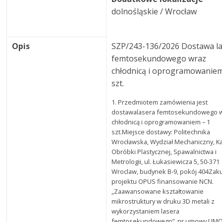
dolnośląskie / Wrocław
Opis
SZP/243-136/2026 Dostawa l
femtosekundowego wraz
chłodnicą i oprogramowaniem
szt.
1. Przedmiotem zamówienia jest
dostawalasera femtosekundowego 
chłodnicą i oprogramowaniem – 1
szt.Miejsce dostawy: Politechnika
Wrocławska, Wydział Mechaniczny, K
Obróbki Plastycznej, Spawalnictwa i
Metrologii, ul. Łukasiewicza 5, 50-371
Wroclaw, budynek B-9, pokój 404Zak
projektu OPUS finansowanie NCN.
„Zaawansowane kształtowanie
mikrostruktury w druku 3D metali z
wykorzystaniem lasera
femtosekundowego”, nr umowy UMO