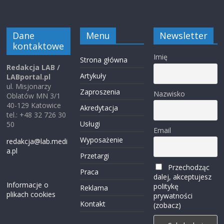
Dane
Menu
Newsletter
kontaktowe
Imię
Strona główna
Redakcja LAB /
Artykuły
LABportal.pl
ul. Misjonarzy
Zaproszenia
Nazwisko
Oblatów MN 3/1
40-129 Katowice
Akredytacja
tel.: +48 32 726 30
Usługi
50
Email
Wyposażenie
redakcja@lab.medi
a.pl
Przetargi
Przechodząc
Praca
dalej, akceptujesz
Informacje o
politykę
Reklama
plikach cookies
prywatności
Kontakt
(zobacz)