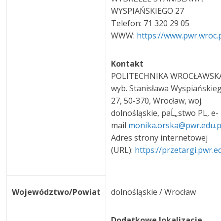
WYSPIAŃSKIEGO 27
Telefon: 71 320 29 05
WWW:
https://www.pwr.wroc.
Kontakt
POLITECHNIKA WROCŁAWSKA,
wyb. Stanisława Wyspiańskie
27, 50-370, Wrocław, woj.
dolnośląskie, paĹ„stwo PL, e-
mail
monika.orska@pwr.edu.
Adres strony internetowej
(URL):
https://przetargi.pwr.e
Województwo/Powiat
dolnośląskie / Wrocław
Dodatkowe lokalizacje