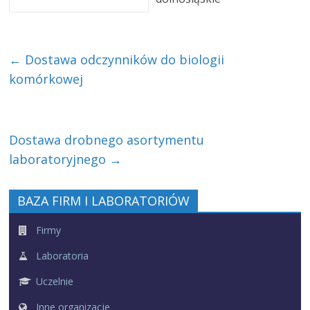
←
Dostawa odczynników do biologii
komórkowej
Dostawa drobnego asortymentu
laboratoryjnego
→
BAZA FIRM I LABORATORIÓW
Firmy
Laboratoria
Uczelnie
Inne organizacje