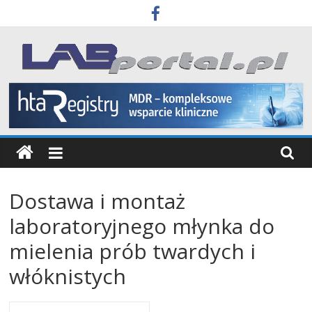
Skip
to
content
Labportal
Laboratoria
Aparatura
Badania
Dostawa i montaż
laboratoryjnego młynka do
mielenia prób twardych i
włóknistych