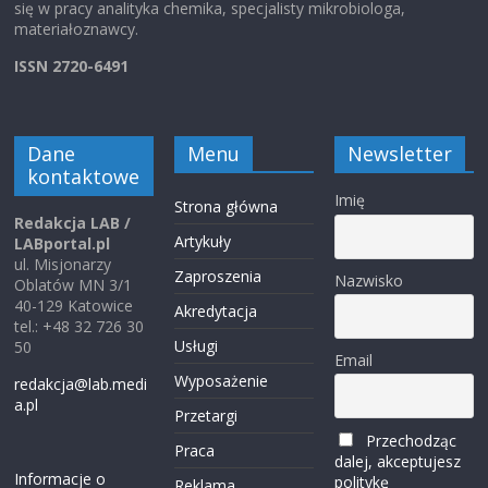
się w pracy analityka chemika, specjalisty mikrobiologa,
materiałoznawcy.
ISSN 2720-6491
Dane
Menu
Newsletter
kontaktowe
Imię
Strona główna
Redakcja LAB /
Artykuły
LABportal.pl
ul. Misjonarzy
Zaproszenia
Nazwisko
Oblatów MN 3/1
40-129 Katowice
Akredytacja
tel.: +48 32 726 30
Usługi
50
Email
Wyposażenie
redakcja@lab.medi
a.pl
Przetargi
Przechodząc
Praca
dalej, akceptujesz
Informacje o
politykę
Reklama