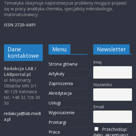
Tematyka obejmuje najistotniejsze problemy mogące pojawić
się w pracy analityka chemika, specjalisty mikrobiologa,
materiałoznawcy.
ISSN 2720-6491
Dane
Menu
Newsletter
kontaktowe
Imię
Strona główna
Redakcja LAB /
Artykuły
LABportal.pl
ul. Misjonarzy
Zaproszenia
Nazwisko
Oblatów MN 3/1
40-129 Katowice
Akredytacja
tel.: +48 32 726 30
Usługi
50
Email
Wyposażenie
redakcja@lab.medi
a.pl
Przetargi
Przechodząc
Praca
dalej, akceptujesz