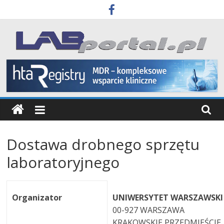
Skip
to
content
Labportal
Laboratoria
Aparatura
Badania
Dostawa drobnego sprzętu
laboratoryjnego
Organizator
UNIWERSYTET WARSZAWSKI
00-927 WARSZAWA
KRAKOWSKIE PRZEDMIEŚCIE