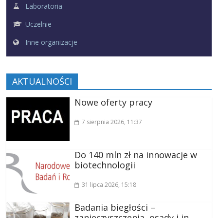
Laboratoria
Uczelnie
Inne organizacje
AKTUALNOŚCI
Nowe oferty pracy
7 sierpnia 2026
, 11:37
Do 140 mln zł na innowacje w
biotechnologii
31 lipca 2026
, 15:18
Badania biegłości –
zanieczyszczenia, osady i in.