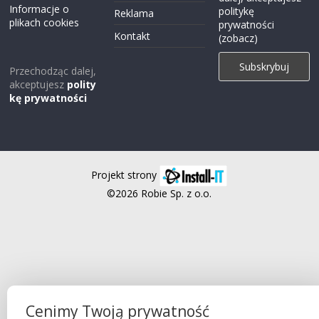
Informacje o
politykę
Reklama
plikach cookies
prywatności
Kontakt
(zobacz)
Przechodząc dalej,
akceptujesz
polity
kę prywatności
Projekt strony
©2026 Robie Sp. z o.o.
Cenimy Twoją prywatność