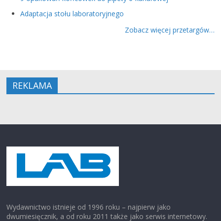
Adaptacja stołu laboratoryjnego
Zobacz więcej przetargów…
REKLAMA
Wydawnictwo istnieje od 1996 roku – najpierw jako
dwumiesięcznik, a od roku 2011 także jako serwis internetowy.