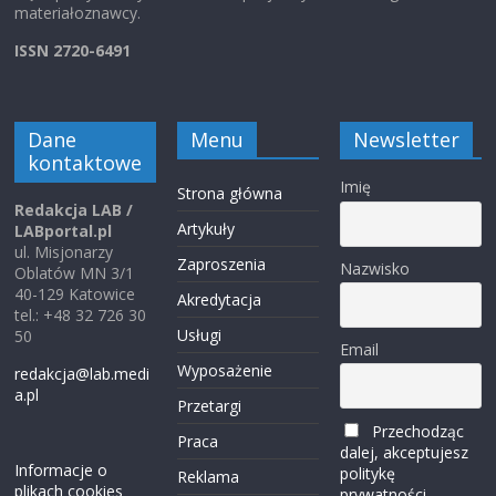
materiałoznawcy.
ISSN 2720-6491
Dane
Menu
Newsletter
kontaktowe
Imię
Strona główna
Redakcja LAB /
Artykuły
LABportal.pl
ul. Misjonarzy
Zaproszenia
Nazwisko
Oblatów MN 3/1
40-129 Katowice
Akredytacja
tel.: +48 32 726 30
Usługi
50
Email
Wyposażenie
redakcja@lab.medi
a.pl
Przetargi
Przechodząc
Praca
dalej, akceptujesz
Informacje o
politykę
Reklama
plikach cookies
prywatności