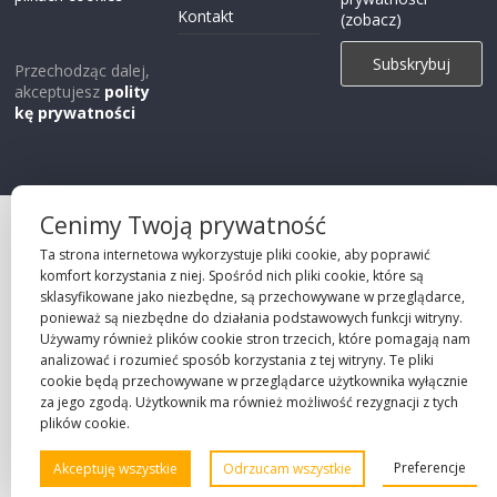
Kontakt
(zobacz)
Przechodząc dalej,
akceptujesz
polity
kę prywatności
Cenimy Twoją prywatność
Projekt strony
Ta strona internetowa wykorzystuje pliki cookie, aby poprawić
©2026 Robie Sp. z o.o.
komfort korzystania z niej. Spośród nich pliki cookie, które są
sklasyfikowane jako niezbędne, są przechowywane w przeglądarce,
ponieważ są niezbędne do działania podstawowych funkcji witryny.
Używamy również plików cookie stron trzecich, które pomagają nam
analizować i rozumieć sposób korzystania z tej witryny. Te pliki
cookie będą przechowywane w przeglądarce użytkownika wyłącznie
za jego zgodą. Użytkownik ma również możliwość rezygnacji z tych
plików cookie.
Preferencje
Akceptuję wszystkie
Odrzucam wszystkie