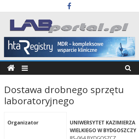
Skip
to
content
Labportal
Laboratoria
Aparatura
Badania
Dostawa drobnego sprzętu
laboratoryjnego
Organizator
UNIWERSYTET KAZIMIERZA
WIELKIEGO W BYDGOSZCZY
85-064 BYDGOSZCZ