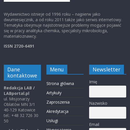
Wydawnictwo istnieje od 1996 roku – najpierw jako
dwumiesięcznik, a od roku 2011 także jako serwis internetowy.
Tematyka obejmuje najistotniejsze problemy mogące pojawić
się w pracy analityka chemika, specjalisty mikrobiologa,
materiałoznawcy.
ISSN 2720-6491
Dane
Menu
Newsletter
kontaktowe
Imię
Strona główna
Redakcja LAB /
Artykuły
LABportal.pl
ul. Misjonarzy
Zaproszenia
Nazwisko
Oblatów MN 3/1
40-129 Katowice
Akredytacja
tel.: +48 32 726 30
Usługi
50
Email
Wyposażenie