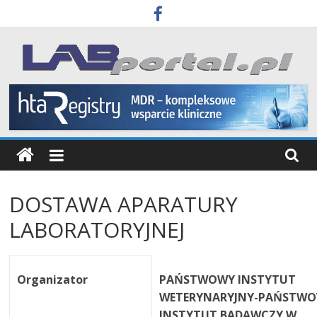
Skip
to
content
Labportal
Laboratoria
Aparatura
Badania
DOSTAWA APARATURY
LABORATORYJNEJ
Organizator
PAŃSTWOWY INSTYTUT
WETERYNARYJNY-PAŃSTW
INSTYTUT BADAWCZY W