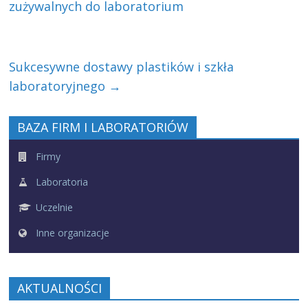
zużywalnych do laboratorium
Sukcesywne dostawy plastików i szkła
laboratoryjnego
→
BAZA FIRM I LABORATORIÓW
Firmy
Laboratoria
Uczelnie
Inne organizacje
AKTUALNOŚCI