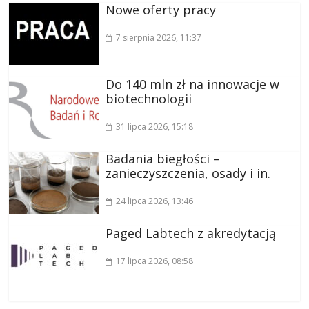
Nowe oferty pracy
7 sierpnia 2026
, 11:37
Do 140 mln zł na innowacje w
biotechnologii
31 lipca 2026
, 15:18
Badania biegłości –
zanieczyszczenia, osady i in.
24 lipca 2026
, 13:46
Paged Labtech z akredytacją
17 lipca 2026
, 08:58