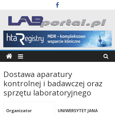
Skip
to
content
Labportal
Laboratoria
Aparatura
Badania
Dostawa aparatury
kontrolnej i badawczej oraz
sprzętu laboratoryjnego
Organizator
UNIWERSYTET JANA