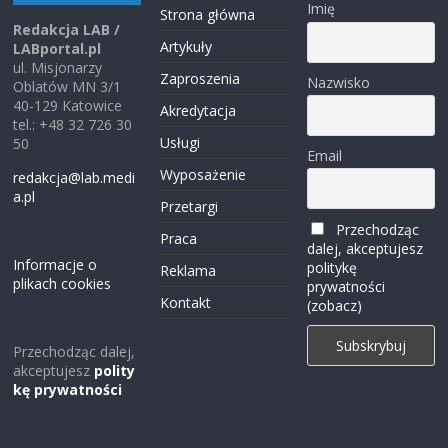
Imię
Strona główna
Redakcja LAB /
Artykuły
LABportal.pl
ul. Misjonarzy
Zaproszenia
Nazwisko
Oblatów MN 3/1
40-129 Katowice
Akredytacja
tel.: +48 32 726 30
Usługi
50
Email
Wyposażenie
redakcja@lab.medi
a.pl
Przetargi
Przechodząc
Praca
dalej, akceptujesz
Informacje o
politykę
Reklama
plikach cookies
prywatności
Kontakt
(zobacz)
Przechodząc dalej,
akceptujesz
polity
kę prywatności