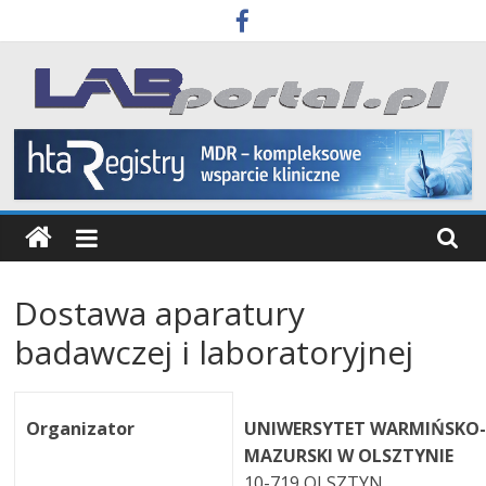
Skip
to
content
Labportal
Laboratoria
Aparatura
Badania
Dostawa aparatury
badawczej i laboratoryjnej
Organizator
UNIWERSYTET WARMIŃSKO
MAZURSKI W OLSZTYNIE
10-719 OLSZTYN