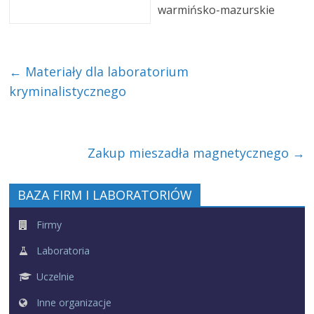
warmińsko-mazurskie
←
Materiały dla laboratorium
kryminalistycznego
Zakup mieszadła magnetycznego
→
BAZA FIRM I LABORATORIÓW
Firmy
Laboratoria
Uczelnie
Inne organizacje