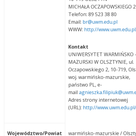
MICHAŁA OCZAPOWSKIEGO 2
Telefon: 89 523 38 80
Email:
br@uwm.edu.pl
WWW:
http://www.uwm.edu.pl
Kontakt
UNIWERSYTET WARMIŃSKO 
MAZURSKI W OLSZTYNIE, ul.
Oczapowskiego 2, 10-719, Ols
woj. warmińsko-mazurskie,
państwo PL, e-
mail
agnieszka.filipiuk@uwm.
Adres strony internetowej
(URL):
http://www.uwm.edu.pl
Województwo/Powiat
warmińsko-mazurskie / Olszt