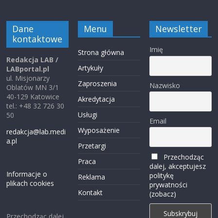
Dane
Menu
Newsletter
kontaktowe
Imię
Strona główna
Redakcja LAB /
Artykuły
LABportal.pl
ul. Misjonarzy
Zaproszenia
Nazwisko
Oblatów MN 3/1
40-129 Katowice
Akredytacja
tel.: +48 32 726 30
Usługi
50
Email
Wyposażenie
redakcja@lab.medi
a.pl
Przetargi
Przechodząc
Praca
dalej, akceptujesz
Informacje o
politykę
Reklama
plikach cookies
prywatności
Kontakt
(zobacz)
Przechodząc dalej,