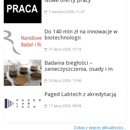
7 sierpnia 2026
, 11:37
Do 140 mln zł na innowacje w
biotechnologii
31 lipca 2026
, 15:18
Badania biegłości –
zanieczyszczenia, osady i in.
24 lipca 2026
, 13:46
Paged Labtech z akredytacją
17 lipca 2026
, 08:58
Zobacz więcej aktualności…