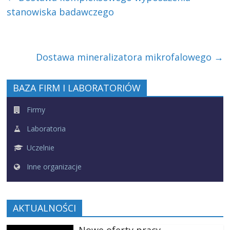
stanowiska badawczego
Dostawa mineralizatora mikrofalowego
→
BAZA FIRM I LABORATORIÓW
Firmy
Laboratoria
Uczelnie
Inne organizacje
AKTUALNOŚCI
Nowe oferty pracy