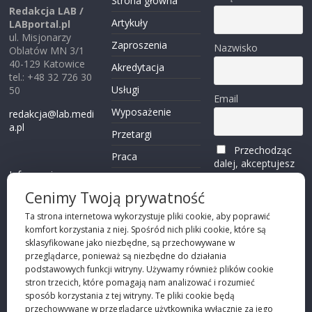
Strona główna
Redakcja LAB /
Artykuły
LABportal.pl
ul. Misjonarzy
Zaproszenia
Nazwisko
Oblatów MN 3/1
40-129 Katowice
Akredytacja
tel.: +48 32 726 30
Usługi
50
Email
Wyposażenie
redakcja@lab.medi
a.pl
Przetargi
Przechodząc
Praca
dalej, akceptujesz
Informacje o
politykę
Reklama
plikach cookies
prywatności
Cenimy Twoją prywatność
Kontakt
(zobacz)
Ta strona internetowa wykorzystuje pliki cookie, aby poprawić
komfort korzystania z niej. Spośród nich pliki cookie, które są
Przechodząc dalej,
sklasyfikowane jako niezbędne, są przechowywane w
akceptujesz
polity
przeglądarce, ponieważ są niezbędne do działania
kę prywatności
podstawowych funkcji witryny. Używamy również plików cookie
stron trzecich, które pomagają nam analizować i rozumieć
sposób korzystania z tej witryny. Te pliki cookie będą
przechowywane w przeglądarce użytkownika wyłącznie za jego