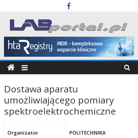
Skip
to
content
Labportal
Laboratoria
Aparatura
Badania
Dostawa aparatu
umożliwiającego pomiary
spektroelektrochemiczne
Organizator
POLITECHNIKA