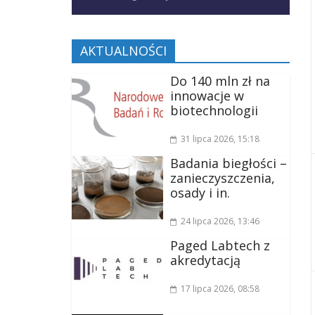
AKTUALNOŚCI
Do 140 mln zł na
innowacje w
biotechnologii
31 lipca 2026
, 15:18
Badania biegłości –
zanieczyszczenia,
osady i in.
24 lipca 2026
, 13:46
Paged Labtech z
akredytacją
17 lipca 2026
, 08:58