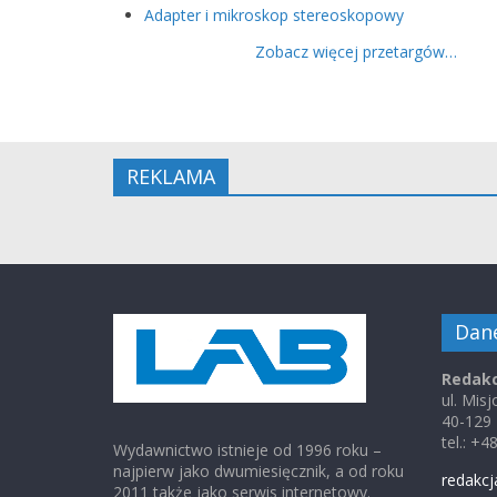
Adapter i mikroskop stereoskopowy
Zobacz więcej przetargów…
REKLAMA
Dan
Redakc
ul. Mis
40-129
tel.: +
Wydawnictwo istnieje od 1996 roku –
najpierw jako dwumiesięcznik, a od roku
redakcj
2011 także jako serwis internetowy.