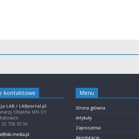
e kontaktowe
Menu
ja LAB / LABportal.pl
Strona główna
jonarzy Oblatów MN 3/1
 Katowice
Artykuły
48 32 726 30 50
Zaproszenia
a@lab.media.pl
Akredytacja