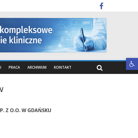
Otwórz pasek narzędzi
I
PRACA
ARCHIWUM
KONTAKT
w
P. Z O.O. W GDAŃSKU