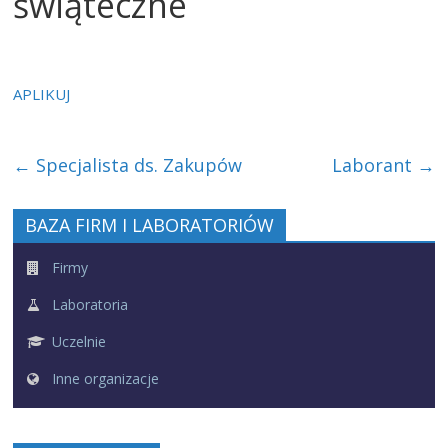
świąteczne
APLIKUJ
←
Specjalista ds. Zakupów
Laborant
→
BAZA FIRM I LABORATORIÓW
Firmy
Laboratoria
Uczelnie
Inne organizacje