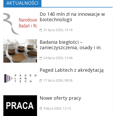
AKTUALNOŚCI
Do 140 mln zł na innowacje w
biotechnologii
31 lipca 2026
, 15:18
Badania biegłości –
zanieczyszczenia, osady i in.
24 lipca 2026
, 13:46
Paged Labtech z akredytacją
17 lipca 2026
, 08:58
Nowe oferty pracy
9 lipca 2026
, 12:10