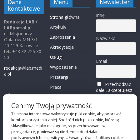
Dane
Menu
Newsletter
kontaktowe
Imię
Strona główna
Redakcja LAB /
Artykuły
LABportal.pl
ul. Misjonarzy
Zaproszenia
Nazwisko
Oblatów MN 3/1
40-129 Katowice
Akredytacja
tel.: +48 32 726 30
Usługi
50
Email
Wyposażenie
redakcja@lab.medi
a.pl
Przetargi
Przechodząc
Praca
dalej, akceptujesz
Informacje o
politykę
Reklama
plikach cookies
prywatności
Cenimy Twoją prywatność
Kontakt
(zobacz)
Ta strona internetowa wykorzystuje pliki cookie, aby poprawić
komfort korzystania z niej. Spośród nich pliki cookie, które są
Przechodząc dalej,
sklasyfikowane jako niezbędne, są przechowywane w
akceptujesz
polity
przeglądarce, ponieważ są niezbędne do działania
kę prywatności
podstawowych funkcji witryny. Używamy również plików cookie