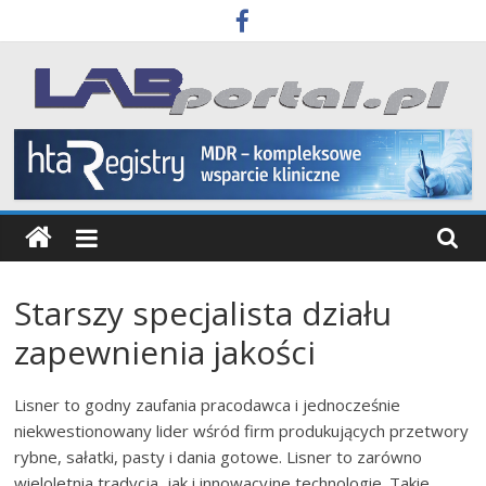
Skip
to
content
Labportal
Laboratoria
Aparatura
Badania
Starszy specjalista działu
zapewnienia jakości
Lisner to godny zaufania pracodawca i jednocześnie
niekwestionowany lider wśród firm produkujących przetwory
rybne, sałatki, pasty i dania gotowe. Lisner to zarówno
wieloletnia tradycja, jak i innowacyjne technologie. Takie