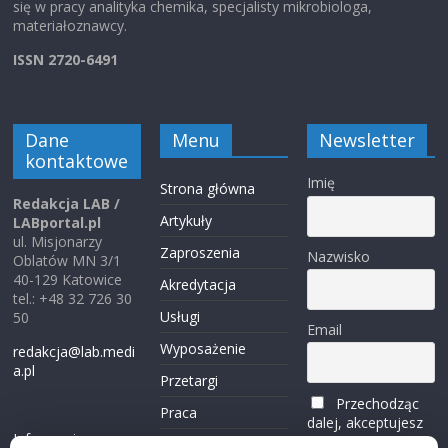
się w pracy analityka chemika, specjalisty mikrobiologa,
materiałoznawcy.
ISSN 2720-6491
Dane
Menu
Newsletter
kontaktowe
Imię
Strona główna
Redakcja LAB /
Artykuły
LABportal.pl
ul. Misjonarzy
Zaproszenia
Nazwisko
Oblatów MN 3/1
40-129 Katowice
Akredytacja
tel.: +48 32 726 30
Usługi
50
Email
Wyposażenie
redakcja@lab.medi
a.pl
Przetargi
Przechodząc
Praca
dalej, akceptujesz
Informacje o
politykę
Reklama