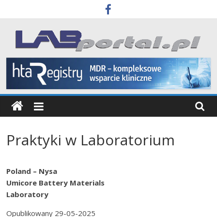
Skip
to
content
Labportal
Laboratoria
Aparatura
Badania
Praktyki w Laboratorium
Poland – Nysa
Umicore Battery Materials
Laboratory
Opublikowany 29-05-2025