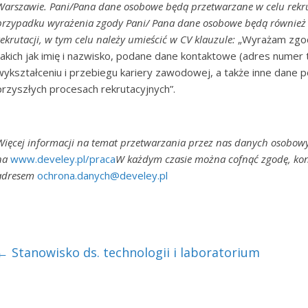
Warszawie. Pani/Pana dane osobowe będą przetwarzane w celu rekru
przypadku wyrażenia zgody Pani/ Pana dane osobowe będą również 
rekrutacji, w tym celu należy umieścić w CV klauzule:
„Wyrażam zgod
takich jak imię i nazwisko, podane dane kontaktowe (adres numer 
wykształceniu i przebiegu kariery zawodowej, a także inne dane 
przyszłych procesach rekrutacyjnych”.
Więcej informacji na temat przetwarzania przez nas danych osobow
na
www.develey.pl/praca
W każdym czasie można cofnąć zgodę, kon
adresem
ochrona.danych@develey.pl
←
Stanowisko ds. technologii i laboratorium