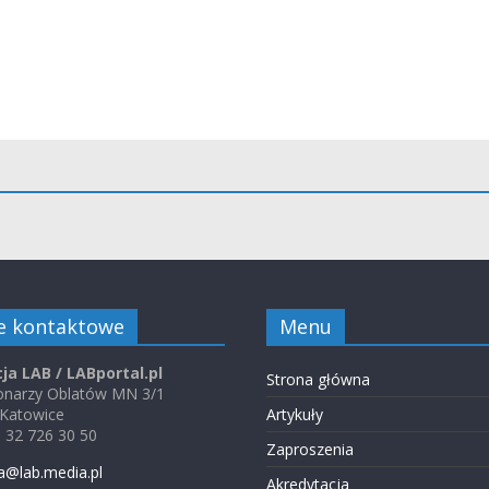
e kontaktowe
Menu
ja LAB / LABportal.pl
Strona główna
jonarzy Oblatów MN 3/1
 Katowice
Artykuły
48 32 726 30 50
Zaproszenia
a@lab.media.pl
Akredytacja