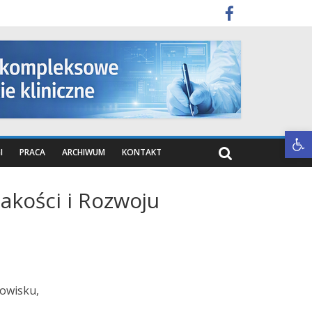
Otwórz pasek narzędzi
I
PRACA
ARCHIWUM
KONTAKT
akości i Rozwoju
owisku,