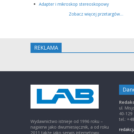
Adapter i mikroskop stereoskopowy
Zobacz więcej przetargów…
REKLAMA
Dan
Redakc
ul. Mis
40-129
tel.: +
Wydawnictwo istnieje od 1996 roku –
najpierw jako dwumiesięcznik, a od roku
redakcj
2011 także jako serwis internetowy.