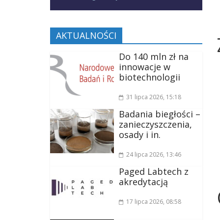
AKTUALNOŚCI
Do 140 mln zł na
innowacje w
biotechnologii
31 lipca 2026
, 15:18
Badania biegłości –
zanieczyszczenia,
osady i in.
24 lipca 2026
, 13:46
Paged Labtech z
akredytacją
17 lipca 2026
, 08:58