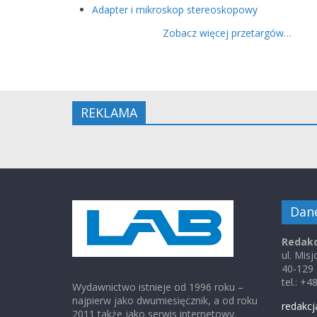
Adapter i mikroskop stereoskopowy
Zobacz więcej przetargów…
REKLAMA
Dan
Redakc
ul. Mis
40-129
tel.: +
Wydawnictwo istnieje od 1996 roku –
najpierw jako dwumiesięcznik, a od roku
redakcj
2011 także jako serwis internetowy.