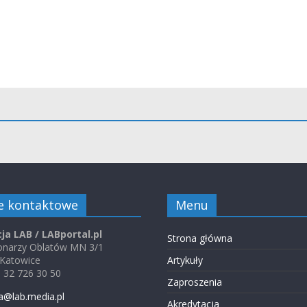
e kontaktowe
Menu
ja LAB / LABportal.pl
Strona główna
jonarzy Oblatów MN 3/1
 Katowice
Artykuły
48 32 726 30 50
Zaproszenia
a@lab.media.pl
Akredytacja