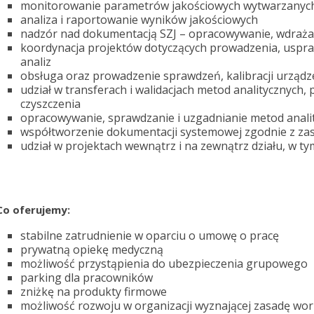
monitorowanie parametrów jakościowych wytwarzanyc
analiza i raportowanie wyników jakościowych
nadzór nad dokumentacją SZJ – opracowywanie, wdrażani
koordynacja projektów dotyczących prowadzenia, uspra
analiz
obsługa oraz prowadzenie sprawdzeń, kalibracji urządz
udział w transferach i walidacjach metod analitycznych, 
czyszczenia
opracowywanie, sprawdzanie i uzgadnianie metod anali
współtworzenie dokumentacji systemowej zgodnie z z
udział w projektach wewnątrz i na zewnątrz działu, w t
Co oferujemy:
stabilne zatrudnienie w oparciu o umowę o pracę
prywatną opiekę medyczną
możliwość przystąpienia do ubezpieczenia grupowego
parking dla pracowników
zniżkę na produkty firmowe
możliwość rozwoju w organizacji wyznającej zasadę work