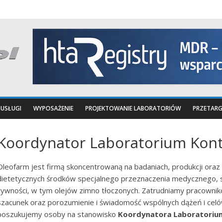
USŁUGI
WYPOSAŻENIE
PROJEKTOWANIE LABORATORIÓW
PRZETARG
Koordynator Laboratorium Kontr
Oleofarm jest firmą skoncentrowaną na badaniach, produkcji oraz
dietetycznych środków specjalnego przeznaczenia medycznego,
żywności, w tym olejów zimno tłoczonych. Zatrudniamy pracownikó
szacunek oraz porozumienie i świadomość wspólnych dążeń i celów
poszukujemy osoby na stanowisko
Koordynatora Laboratorium