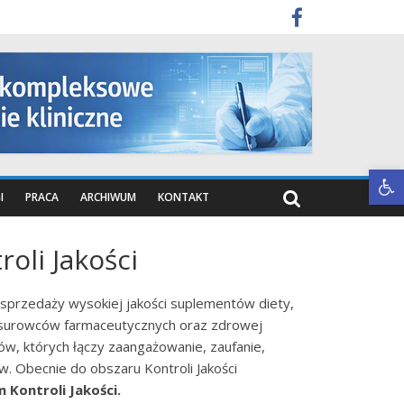
Otwórz pasek narzędzi
I
PRACA
ARCHIWUM
KONTAKT
oli Jakości
 sprzedaży wysokiej jakości suplementów diety,
 surowców farmaceutycznych oraz zdrowej
w, których łączy zaangażowanie, zaufanie,
. Obecnie do obszaru Kontroli Jakości
 Kontroli Jakości.