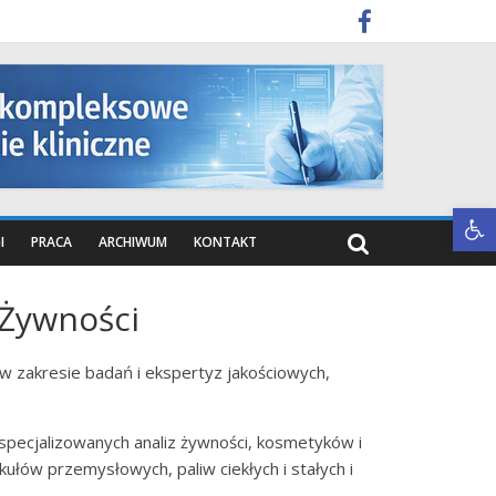
Otwórz pasek narzędzi
I
PRACA
ARCHIWUM
KONTAKT
 Żywności
 w zakresie badań i ekspertyz jakościowych,
yspecjalizowanych analiz żywności, kosmetyków i
łów przemysłowych, paliw ciekłych i stałych i