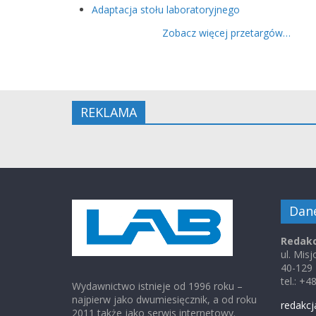
Adaptacja stołu laboratoryjnego
Zobacz więcej przetargów…
REKLAMA
Dan
Redakc
ul. Mis
40-129
tel.: +
Wydawnictwo istnieje od 1996 roku –
najpierw jako dwumiesięcznik, a od roku
redakcj
2011 także jako serwis internetowy.