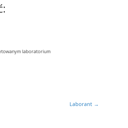
ć:
dytowanym laboratorium
Laborant
→