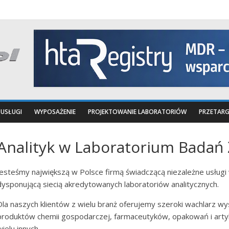
USŁUGI
WYPOSAŻENIE
PROJEKTOWANIE LABORATORIÓW
PRZETARG
Analityk w Laboratorium Badań
Jesteśmy największą w Polsce firmą świadczącą niezależne usługi
dysponującą siecią akredytowanych laboratoriów analitycznych.
Dla naszych klientów z wielu branż oferujemy szeroki wachlarz w
produktów chemii gospodarczej, farmaceutyków, opakowań i artyku
wielu innych.