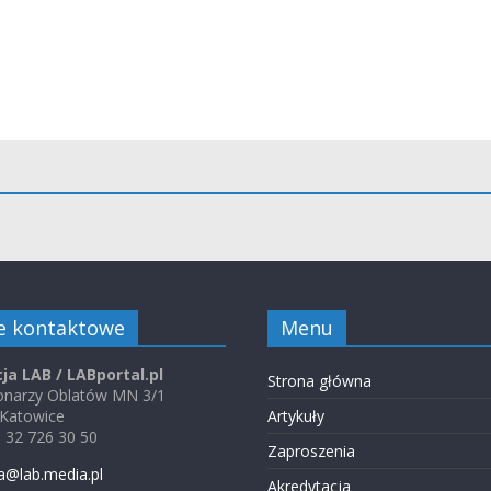
e kontaktowe
Menu
ja LAB / LABportal.pl
Strona główna
jonarzy Oblatów MN 3/1
 Katowice
Artykuły
48 32 726 30 50
Zaproszenia
a@lab.media.pl
Akredytacja