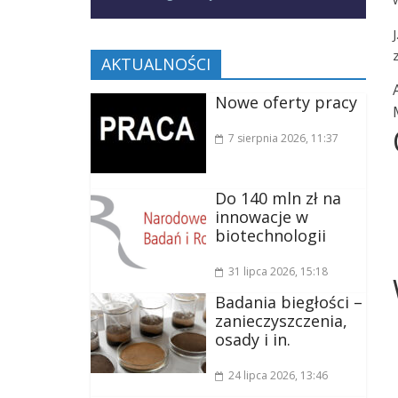
AKTUALNOŚCI
Nowe oferty pracy
7 sierpnia 2026
, 11:37
Do 140 mln zł na
innowacje w
biotechnologii
31 lipca 2026
, 15:18
Badania biegłości –
zanieczyszczenia,
osady i in.
24 lipca 2026
, 13:46