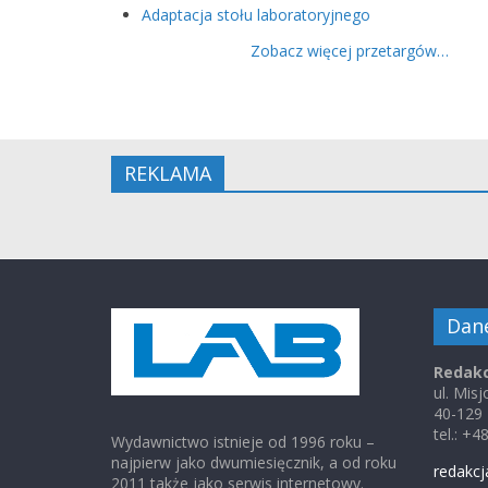
Adaptacja stołu laboratoryjnego
Zobacz więcej przetargów…
REKLAMA
Dan
Redakc
ul. Mis
40-129
tel.: +
Wydawnictwo istnieje od 1996 roku –
najpierw jako dwumiesięcznik, a od roku
redakcj
2011 także jako serwis internetowy.