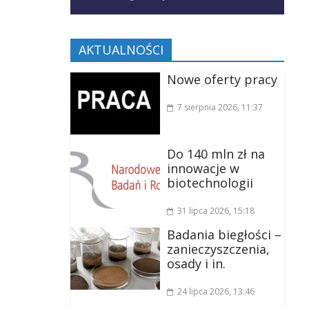
AKTUALNOŚCI
Nowe oferty pracy
7 sierpnia 2026
, 11:37
Do 140 mln zł na
innowacje w
biotechnologii
31 lipca 2026
, 15:18
Badania biegłości –
zanieczyszczenia,
osady i in.
24 lipca 2026
, 13:46