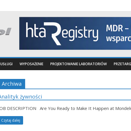
USŁUGI
WYPOSAŻENIE
PROJEKTOWANIE LABORATORIÓW
PRZETARG
Archiwa
Analityk żywności
JOB DESCRIPTION Are You Ready to Make It Happen at Mondelēz 
Czytaj dalej