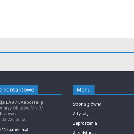
e kontaktowe
Menu
ja LAB / LABportal.pl
Strona główna
jonarzy Oblatów MN 3/1
 Katowice
Artykuły
48 32 726 30 50
Zaproszenia
a@lab.media.pl
Akredytacja