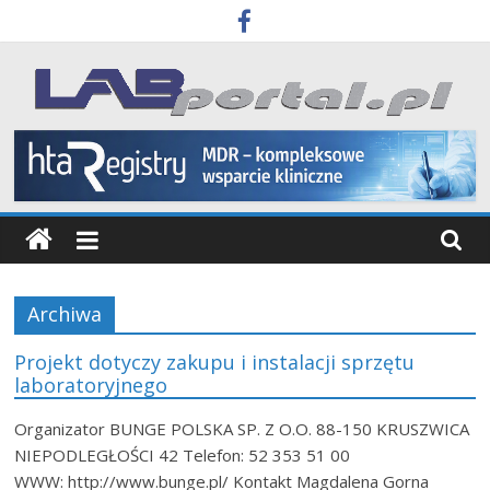
Skip
to
content
Labportal
Laboratoria
Aparatura
Badania
Archiwa
Projekt dotyczy zakupu i instalacji sprzętu
laboratoryjnego
Organizator BUNGE POLSKA SP. Z O.O. 88-150 KRUSZWICA
NIEPODLEGŁOŚCI 42 Telefon: 52 353 51 00
WWW: http://www.bunge.pl/ Kontakt Magdalena Gorna