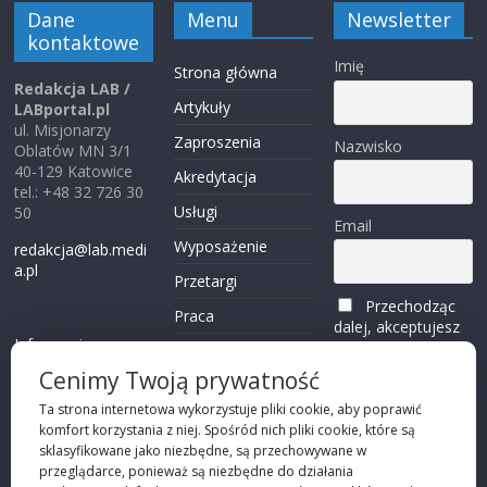
Dane
Menu
Newsletter
kontaktowe
Imię
Strona główna
Redakcja LAB /
Artykuły
LABportal.pl
ul. Misjonarzy
Zaproszenia
Nazwisko
Oblatów MN 3/1
40-129 Katowice
Akredytacja
tel.: +48 32 726 30
Usługi
50
Email
Wyposażenie
redakcja@lab.medi
a.pl
Przetargi
Przechodząc
Praca
dalej, akceptujesz
Informacje o
politykę
Reklama
plikach cookies
prywatności
Cenimy Twoją prywatność
Kontakt
(zobacz)
Ta strona internetowa wykorzystuje pliki cookie, aby poprawić
komfort korzystania z niej. Spośród nich pliki cookie, które są
Przechodząc dalej,
sklasyfikowane jako niezbędne, są przechowywane w
akceptujesz
polity
przeglądarce, ponieważ są niezbędne do działania
kę prywatności