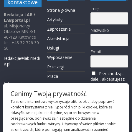
kontaktowe
Imię
Strona główna
Redakcja LAB /
Artykuły
LABportal.pl
ul. Misjonarzy
Zaproszenia
Nazwisko
Oblatów MN 3/1
40-129 Katowice
Akredytacja
tel.: +48 32 726 30
Usługi
50
Email
Wyposażenie
redakcja@lab.medi
a.pl
Przetargi
Przechodząc
Praca
dalej, akceptujesz
Informacje o
politykę
Reklama
plikach cookies
prywatności
Cenimy Twoją prywatność
Kontakt
(zobacz)
Ta strona internetowa wykorzystuje pliki cookie, aby poprawić
komfort korzystania z niej. Spośród nich pliki cookie, które są
Przechodząc dalej,
sklasyfikowane jako niezbędne, są przechowywane w
akceptujesz
polity
przeglądarce, ponieważ są niezbędne do działania
kę prywatności
podstawowych funkcji witryny. Używamy również plików cookie
stron trzecich, które pomagają nam analizować i rozumieć