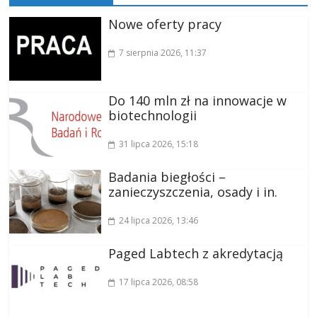
Nowe oferty pracy
7 sierpnia 2026
, 11:37
Do 140 mln zł na innowacje w
biotechnologii
31 lipca 2026
, 15:18
Badania biegłości –
zanieczyszczenia, osady i in.
24 lipca 2026
, 13:46
Paged Labtech z akredytacją
17 lipca 2026
, 08:58