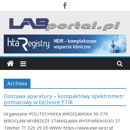
Skip
to
content
Labportal
Laboratoria
Aparatura
Badania
Archiwa
Dostawa aparatury – kompaktowy spektrometr
pomiarowy w technice FTIR
Organizator POLITECHNIKA WROCŁAWSKA 50-370
WROCŁAW WYBRZEŻE STANISŁAWA WYSPIAŃSKIEGO 27
Telefon: 71 320 29 05 WWW: https://www.pwr.wroc.pl