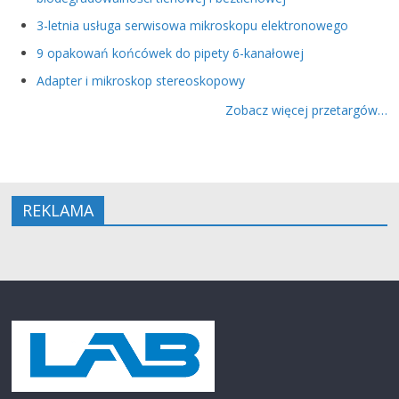
3-letnia usługa serwisowa mikroskopu elektronowego
9 opakowań końcówek do pipety 6-kanałowej
Adapter i mikroskop stereoskopowy
Zobacz więcej przetargów…
REKLAMA