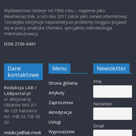
Wydawnictwo istnieje od 1996 roku – najpierw jako
dwumiesięcznik, a od roku 2011 także jako serwis internetowy.
Tematyka obejmuje najistotniejsze problemy mogące pojawić
się w pracy analityka chemika, specjalisty mikrobiologa,
materiałoznawcy.
ISSN 2720-6491
Dane
Menu
Newsletter
kontaktowe
Imię
Strona główna
Redakcja LAB /
Artykuły
LABportal.pl
ul. Misjonarzy
Zaproszenia
Nazwisko
Oblatów MN 3/1
40-129 Katowice
Akredytacja
tel.: +48 32 726 30
Usługi
50
Email
Wyposażenie
redakcja@lab.medi