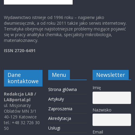
Wydawnictwo istnieje od 1996 roku – najpierw jako
dwumiesięcznik, a od roku 2011 także jako serwis internetowy.
Tematyka obejmuje najistotniejsze problemy mogące pojawić
się w pracy analityka chemika, specjalisty mikrobiologa,
materiałoznawcy.
ISSN 2720-6491
Dane
Menu
Newsletter
kontaktowe
Imię
Strona główna
Redakcja LAB /
Artykuły
LABportal.pl
ul. Misjonarzy
Zaproszenia
Nazwisko
Oblatów MN 3/1
40-129 Katowice
Akredytacja
tel.: +48 32 726 30
Usługi
50
Email