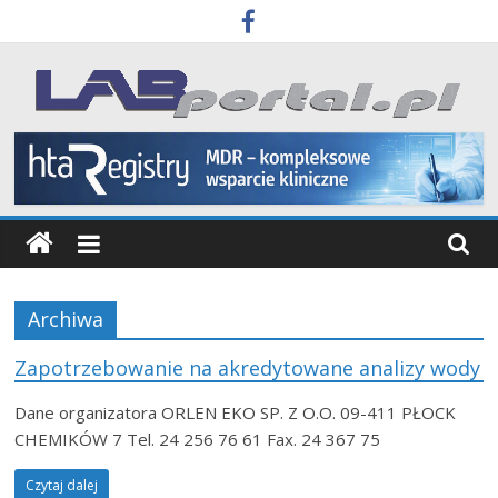
Skip
to
content
Labportal
Laboratoria
Aparatura
Badania
Archiwa
Zapotrzebowanie na akredytowane analizy wody
Dane organizatora ORLEN EKO SP. Z O.O. 09-411 PŁOCK
CHEMIKÓW 7 Tel. 24 256 76 61 Fax. 24 367 75
Czytaj dalej