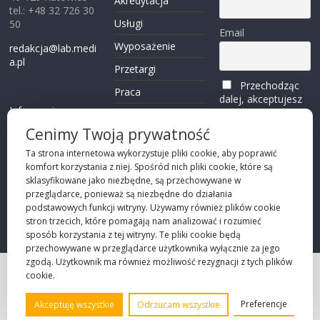
Akredytacja
tel.: +48 32 726 30
Usługi
50
Email
Wyposażenie
redakcja@lab.medi
a.pl
Przetargi
Przechodząc
Praca
dalej, akceptujesz
Informacje o
politykę
Reklama
plikach cookies
prywatności
Cenimy Twoją prywatność
Kontakt
(zobacz)
Ta strona internetowa wykorzystuje pliki cookie, aby poprawić
komfort korzystania z niej. Spośród nich pliki cookie, które są
Przechodząc dalej,
sklasyfikowane jako niezbędne, są przechowywane w
akceptujesz
polity
przeglądarce, ponieważ są niezbędne do działania
kę prywatności
podstawowych funkcji witryny. Używamy również plików cookie
stron trzecich, które pomagają nam analizować i rozumieć
sposób korzystania z tej witryny. Te pliki cookie będą
przechowywane w przeglądarce użytkownika wyłącznie za jego
zgodą. Użytkownik ma również możliwość rezygnacji z tych plików
cookie.
Projekt strony
©2026 Robie Sp. z o.o.
Preferencje
Akceptuję wszystkie
Odrzucam wszystkie