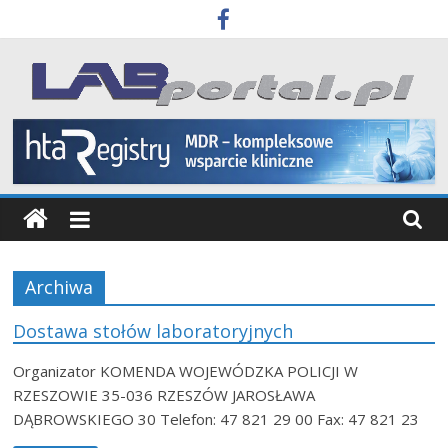
Skip
to
content
Labportal
Laboratoria
Aparatura
Badania
Archiwa
Dostawa stołów laboratoryjnych
Organizator KOMENDA WOJEWÓDZKA POLICJI W
RZESZOWIE 35-036 RZESZÓW JAROSŁAWA
DĄBROWSKIEGO 30 Telefon: 47 821 29 00 Fax: 47 821 23