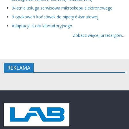
3-letnia usługa serwisowa mikroskopu elektronowego
9 opakowań końcówek do pipety 6-kanałowej
Adaptacja stołu laboratoryjnego
Zobacz więcej przetargów…
REKLAMA