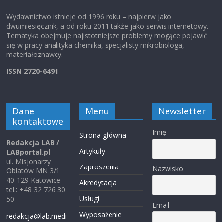
Wydawnictwo istnieje od 1996 roku – najpierw jako
dwumiesięcznik, a od roku 2011 także jako serwis internetowy.
Tematyka obejmuje najistotniejsze problemy mogące pojawić
się w pracy analityka chemika, specjalisty mikrobiologa,
materiałoznawcy.
ISSN 2720-6491
Dane
Menu
Newsletter
kontaktowe
Imię
Strona główna
Redakcja LAB /
Artykuły
LABportal.pl
ul. Misjonarzy
Zaproszenia
Nazwisko
Oblatów MN 3/1
40-129 Katowice
Akredytacja
tel.: +48 32 726 30
Usługi
50
Email
Wyposażenie
redakcja@lab.medi