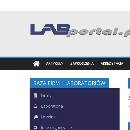
Skip
to
content
Labportal
Laboratoria
Aparatura
Badania
ARTYKUŁY
ZAPROSZENIA
AKREDYTACJA
BAZA FIRM I LABORATORIÓW
Firmy
Laboratoria
Uczelnie
Inne organizacje