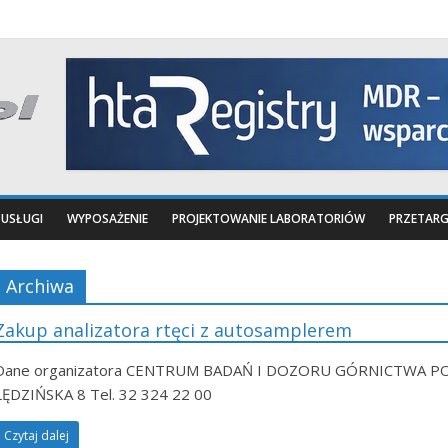
USŁUGI
WYPOSAŻENIE
PROJEKTOWANIE LABORATORIÓW
PRZETARG
Archiwa
Zakup analizatora rtęci z autosamplerem
Dane organizatora CENTRUM BADAŃ I DOZORU GÓRNICTWA PO
LĘDZIŃSKA 8 Tel. 32 324 22 00
Czytaj dalej