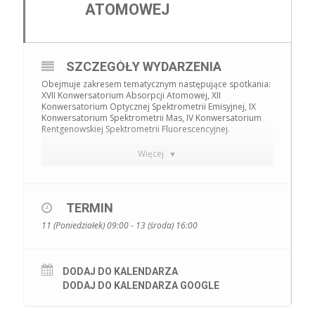
ATOMOWEJ
SZCZEGÓŁY WYDARZENIA
Obejmuje zakresem tematycznym następujące spotkania:
XVII Konwersatorium Absorpcji Atomowej, XII
Konwersatorium Optycznej Spektrometrii Emisyjnej, IX
Konwersatorium Spektrometrii Mas, IV Konwersatorium
Rentgenowskiej Spektrometrii Fluorescencyjnej.
Więcej
TERMIN
11 (Poniedziałek) 09:00 - 13 (środa) 16:00
W imieniu Komitetu Naukowego KOSAT mamy
przyjemność zaprosić Państwa do udziału w
Konwersatorium Spektrometrii Atomowej, które
DODAJ DO KALENDARZA
odbędzie się w dniach 11-13 września 2023 r. w
DODAJ DO KALENDARZA GOOGLE
Białymstoku. Konwersatorium obejmuje zakresem
tematycznym następujące spotkania: XVII
Konwersatorium Absorpcji Atomowej, XII