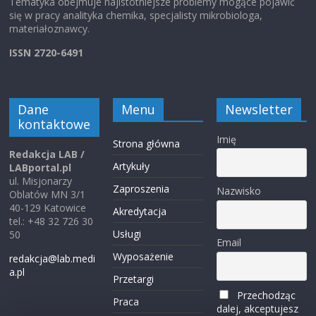
Tematyka obejmuje najistotniejsze problemy mogące pojawić
Aktualne informacje o konferencji zamieszczane będą na
się w pracy analityka chemika, specjalisty mikrobiologa,
stronie domowej Konwersatorium:
http://www.kosat.pl/
materiałoznawcy.
ISSN 2720-6491
Z wyrazami szacunku,
Przewodnicząca Komitetu Naukowego prof. Ewa Bulska,
Dane
Menu
Newsletter
Uniwersytet Warszawski
kontaktowe
Imię
Strona główna
Redakcja LAB /
Przewodnicząca Komitetu Organizacyjnego prof. Beata
Artykuły
LABportal.pl
Godlewska-Żyłkiewicz, Uniwersytet w Białymstoku
ul. Misjonarzy
Zaproszenia
Nazwisko
Oblatów MN 3/1
40-129 Katowice
INFORMACJE – https://www.kosat.pl/
Akredytacja
tel.: +48 32 726 30
Usługi
50
Email
Wyposażenie
redakcja@lab.medi
a.pl
Przetargi
Przechodząc
Praca
dalej, akceptujesz