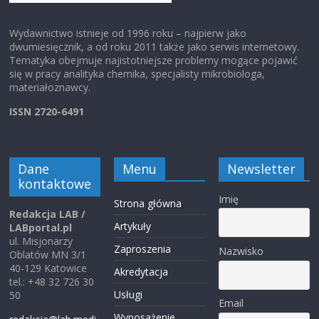
jest wpływ pipetowania. Na tym seminarium omówimy, w
jaki sposób wybór pipet i technikę pipet mogą wpłynąć
na wyniki testów komórkowych, w tym kilka praktycznych
Wydawnictwo istnieje od 1996 roku – najpierw jako
pokazów technik pipetowania.
dwumiesięcznik, a od roku 2011 także jako serwis internetowy.
Zarejestruj się już dziś
!
Tematyka obejmuje najistotniejsze problemy mogące pojawić
się w pracy analityka chemika, specjalisty mikrobiologa,
Do zobaczenia,
materiałoznawcy.
Zespół METTLER TOLEDO
ISSN 2720-6491
Dane
Menu
Newsletter
kontaktowe
Imię
Strona główna
Redakcja LAB /
Artykuły
LABportal.pl
ul. Misjonarzy
Zaproszenia
Nazwisko
Oblatów MN 3/1
40-129 Katowice
Akredytacja
tel.: +48 32 726 30
Usługi
50
Email
Wyposażenie