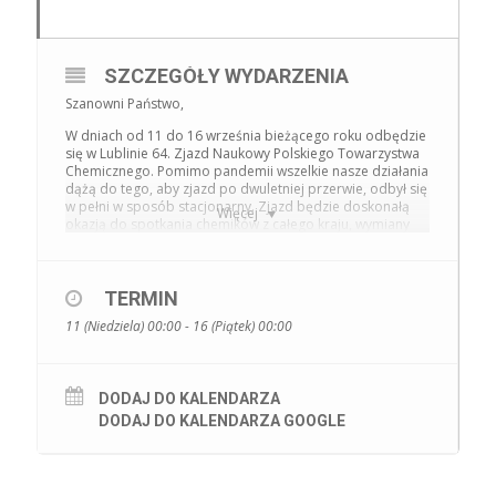
SZCZEGÓŁY WYDARZENIA
Szanowni Państwo,
W dniach od 11 do 16 września bieżącego roku odbędzie
się w Lublinie 64. Zjazd Naukowy Polskiego Towarzystwa
Chemicznego. Pomimo pandemii wszelkie nasze działania
dążą do tego, aby zjazd po dwuletniej przerwie, odbył się
w pełni w sposób stacjonarny. Zjazd będzie doskonałą
Więcej
okazją do spotkania chemików z całego kraju, wymiany
doświadczeń i myśli naukowej, nawiązania i podtrzymania
współpracy między ośrodkami naukowymi. Celem Zjazdu
jest również integracja środowiska naukowego tak ważna
w ostatnich czasach. Obrady odbywać się będą w 17
TERMIN
Sesjach naukowych oraz Forum Młodych z bardzo
11 (Niedziela) 00:00 - 16 (Piątek) 00:00
interesującym programem.
Zapraszamy Państwa bardzo serdecznie do pięknego
Lublina w gościnne progi naszego Uniwersytetu imienia
znakomitej polskiej noblistki Marii Skłodowskiej-Curie.
DODAJ DO KALENDARZA
Bardzo zależy nam na tym, aby tegoroczny Zjazd stał się
DODAJ DO KALENDARZA GOOGLE
wyjątkowym wydarzeniem naukowym i kulturalnym.
Dołożymy wszelkich starań aby spotkanie przebiegało w
bezpiecznej i przyjemnej atmosferze. Zachęcamy bardzo
serdecznie Państwa do aktywnego uczestnictwa!