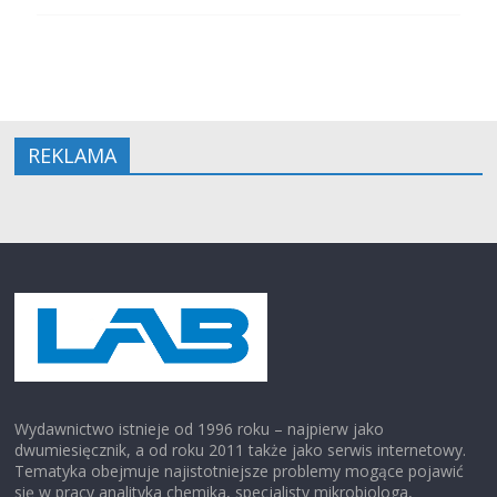
W imieniu Komitetu Organizacyjnego
Beata Podkościelna (UMCS, Lublin)
REKLAMA
Strona internetowa:
https://zjazd.ptchem.pl/
Wydawnictwo istnieje od 1996 roku – najpierw jako
dwumiesięcznik, a od roku 2011 także jako serwis internetowy.
Tematyka obejmuje najistotniejsze problemy mogące pojawić
się w pracy analityka chemika, specjalisty mikrobiologa,