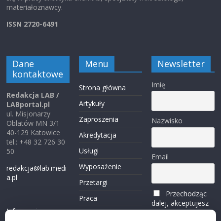
materiałoznawcy.
ISSN 2720-6491
Dane
Menu
Newsletter
kontaktowe
Imię
Strona główna
Redakcja LAB /
Artykuły
LABportal.pl
ul. Misjonarzy
Zaproszenia
Nazwisko
Oblatów MN 3/1
40-129 Katowice
Akredytacja
tel.: +48 32 726 30
Usługi
50
Email
Wyposażenie
redakcja@lab.medi
a.pl
Przetargi
Przechodząc
Praca
dalej, akceptujesz
Informacje o
politykę
Reklama
plikach cookies