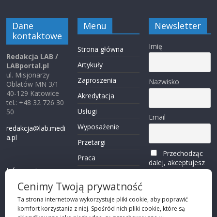
Dane
Menu
Newsletter
kontaktowe
Imię
Strona główna
Redakcja LAB /
Artykuły
LABportal.pl
ul. Misjonarzy
Zaproszenia
Nazwisko
Oblatów MN 3/1
40-129 Katowice
Akredytacja
tel.: +48 32 726 30
Usługi
50
Email
Wyposażenie
redakcja@lab.medi
a.pl
Przetargi
Przechodząc
Praca
dalej, akceptujesz
Informacje o
politykę
Reklama
plikach cookies
prywatności
Cenimy Twoją prywatność
Kontakt
(zobacz)
Ta strona internetowa wykorzystuje pliki cookie, aby poprawić
komfort korzystania z niej. Spośród nich pliki cookie, które są
Przechodząc dalej,