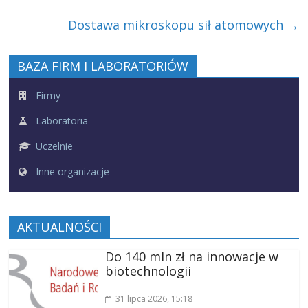
Dostawa mikroskopu sił atomowych
→
BAZA FIRM I LABORATORIÓW
Firmy
Laboratoria
Uczelnie
Inne organizacje
AKTUALNOŚCI
Do 140 mln zł na innowacje w
biotechnologii
31 lipca 2026
, 15:18