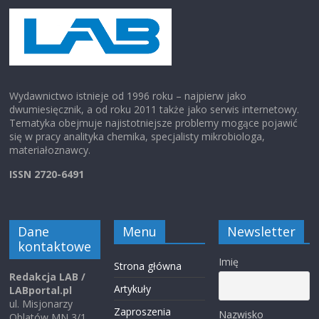
Wydawnictwo istnieje od 1996 roku – najpierw jako
dwumiesięcznik, a od roku 2011 także jako serwis internetowy.
Tematyka obejmuje najistotniejsze problemy mogące pojawić
się w pracy analityka chemika, specjalisty mikrobiologa,
materiałoznawcy.
ISSN 2720-6491
Dane
Menu
Newsletter
kontaktowe
Imię
Strona główna
Redakcja LAB /
Artykuły
LABportal.pl
ul. Misjonarzy
Zaproszenia
Nazwisko
Oblatów MN 3/1