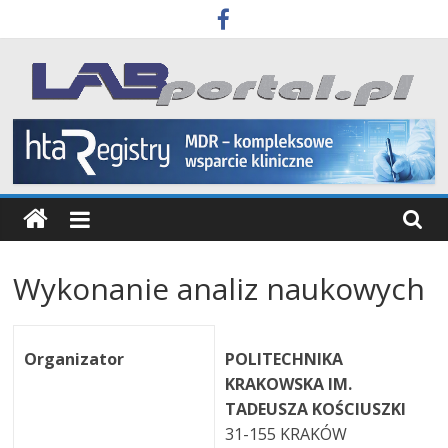
Skip
to
content
Labportal
Laboratoria
Aparatura
Badania
Wykonanie analiz naukowych
Organizator
POLITECHNIKA
KRAKOWSKA IM.
TADEUSZA KOŚCIUSZKI
31-155 KRAKÓW