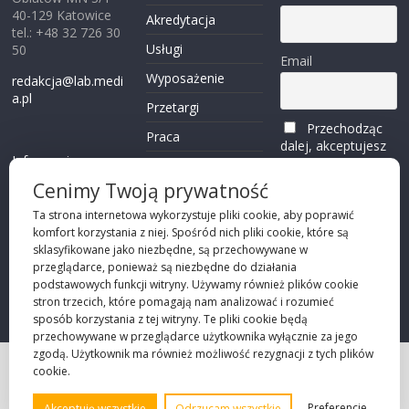
40-129 Katowice
Akredytacja
tel.: +48 32 726 30
Usługi
50
Email
Wyposażenie
redakcja@lab.medi
a.pl
Przetargi
Przechodząc
Praca
dalej, akceptujesz
Informacje o
politykę
Reklama
plikach cookies
prywatności
Cenimy Twoją prywatność
Kontakt
(zobacz)
Ta strona internetowa wykorzystuje pliki cookie, aby poprawić
komfort korzystania z niej. Spośród nich pliki cookie, które są
Przechodząc dalej,
sklasyfikowane jako niezbędne, są przechowywane w
akceptujesz
polity
przeglądarce, ponieważ są niezbędne do działania
kę prywatności
podstawowych funkcji witryny. Używamy również plików cookie
stron trzecich, które pomagają nam analizować i rozumieć
sposób korzystania z tej witryny. Te pliki cookie będą
przechowywane w przeglądarce użytkownika wyłącznie za jego
zgodą. Użytkownik ma również możliwość rezygnacji z tych plików
cookie.
Projekt strony
©2026 Robie Sp. z o.o.
Preferencje
Akceptuję wszystkie
Odrzucam wszystkie